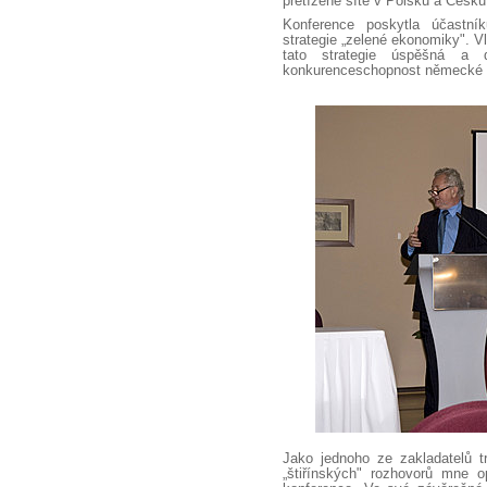
přetížené sítě v Polsku a Česku
Konference poskytla účastn
strategie „zelené ekonomiky". V
tato strategie úspěšná a 
konkurenceschopnost německé 
Jako jednoho ze zakladatelů tr
„štiřínských" rozhovorů mne o