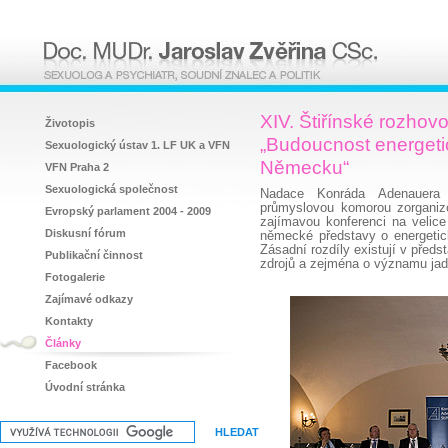
XIV. Štiřínské rozhov
Životopis
„Budoucnost energetic
Sexuologický ústav 1. LF UK a VFN
Německu“
VFN Praha 2
Sexuologická společnost
Nadace Konráda Adenauer
průmyslovou komorou zorganizo
Evropský parlament 2004 - 2009
zajímavou konferenci na velic
Diskusní fórum
německé představy o energetick
Zásadní rozdíly existují v před
Publikační činnost
zdrojů a zejména o významu jad
Fotogalerie
Zajímavé odkazy
Kontakty
Články
Facebook
Úvodní stránka