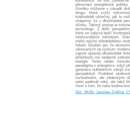
konference. Ve své závěrečné 
přirovnání energetické politi
člověku můžeme v zásadě dvě
drogu, která zvýší výkonno
krátkodobě užitečný, jak to vid
chápeme, že z dlouhodobé pers
účinky. Takový postup je srovn
technologií. Z delší perspekti
který se zabývá lepší životospr
intenzivnějším tréninkem. Stá
mého názoru střednědobou strat
řešení. Doufám jen, že ekonomic
věnovaných na výzkum moderních
zajistit opravdu dlouhodobé řeš
příležitosti mé nedávné setká
energie. Tento vědec formu
paradigma v energetice, když př
generace nukleárních zdrojů lz
perspektivě. Podobné skokové 
rozhodnutím, ale vědeckými ob
nebo padesát roků, ale také tř
rčení o tom, že naše budoucnost 
Doc. MUDr. Jaroslav Zvěřina, C