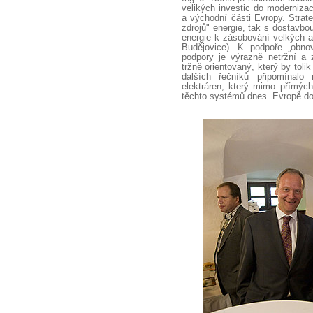
velikých investic do moderniza
a východní části Evropy. Strat
zdrojů" energie, tak s dostavbou
energie k zásobování velkých 
Budějovice). K podpoře „obnov
podpory je výrazně netržní a 
tržně orientovaný, který by toli
dalších řečníků připomínalo
elektráren, který mimo přímých
těchto systémů dnes Evropě do