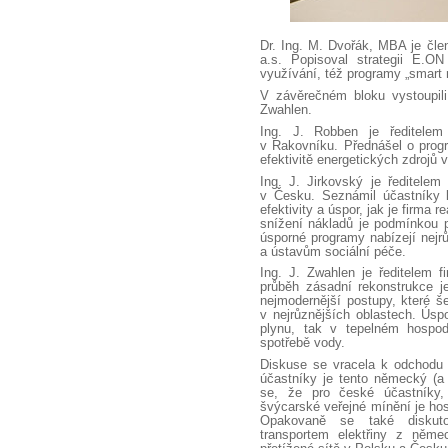
Dr. Ing. M. Dvořák, MBA je čl
a.s. Popisoval strategii E.ON
využívání, též programy „smart 
V závěrečném bloku vystoupili
Zwahlen.
Ing. J. Robben je ředitele
v Rakovníku. Přednášel o prog
efektivitě energetických zdrojů 
Ing. J. Jirkovský je ředitelem
v Česku. Seznámil účastníky k
efektivity a úspor, jak je firma
snížení nákladů je podmínkou 
úsporné programy nabízejí nej
a ústavům sociální péče.
Ing. J. Zwahlen je ředitelem
průběh zásadní rekonstrukce j
nejmodernější postupy, které še
v nejrůznějších oblastech. Úsp
plynu, tak v tepelném hospod
spotřebě vody.
Diskuse se vracela k odchodu 
účastníky je tento německý (a
se, že pro české účastníky,
švýcarské veřejné mínění je host
Opakovaně se také diskuto
transportem elektřiny z němec