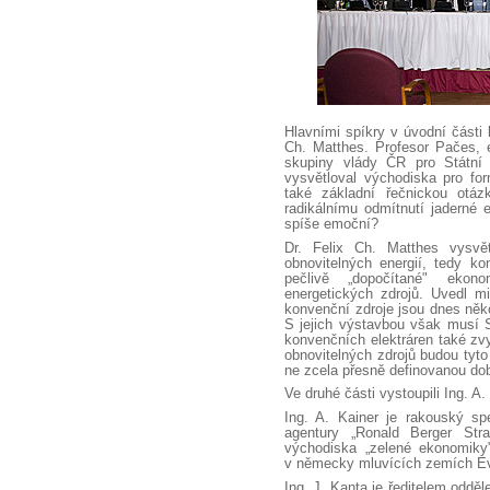
Hlavními spíkry v úvodní části 
Ch. Matthes. Profesor Pačes, 
skupiny vlády ČR pro Státní
vysvětloval východiska pro for
také základní řečnickou otá
radikálnímu odmítnutí jaderné 
spíše emoční?
Dr. Felix Ch. Matthes vysvě
obnovitelných energií, tedy k
pečlivě „dopočítané" eko
energetických zdrojů. Uvedl m
konvenční zdroje jsou dnes něk
S jejich výstavbou však musí S
konvenčních elektráren také zv
obnovitelných zdrojů budou tyto 
ne zcela přesně definovanou do
Ve druhé části vystoupili Ing. A.
Ing. A. Kainer je rakouský spe
agentury „Ronald Berger Stra
východiska „zelené ekonomiky"
v německy mluvících zemích Ev
Ing. J. Kanta je ředitelem odděl