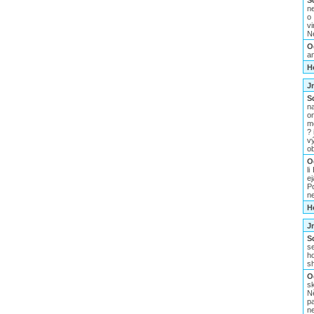
S
n
o
v
N
O
an
H
J
S
n
o
m
? 
v
ob
O
li
e
Po
n
H
J
S
s
h
s
O
sk
N
p
n