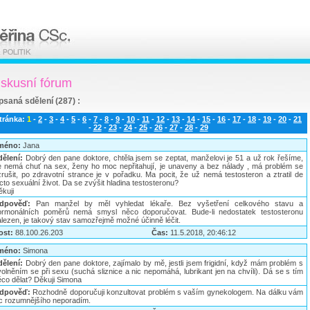
iskusní fórum
psaná sdělení (287) :
tránka:
1
-
2
-
3
-
4
-
5
-
6
-
7
-
8
-
9
-
10
-
11
-
12
-
13
-
14
-
15
-
16
-
17
-
18
-
19
-
20
-
21
-
22
-
23
-
24
-
25
-
26
-
27
-
28
-
29
méno:
Jana
dělení:
Dobrý den pane doktore, chtěla jsem se zeptat, manželovi je 51 a už rok řešíme,
e nemá chuť na sex, ženy ho moc nepřitahují, je unaveny a bez nálady , má problém se
zrušit, po zdravotní strance je v pořadku. Ma pocit, že už nemá testosteron a ztratil de
cto sexuální život. Da se zvýšit hladina testosteronu?
kuji
dpověď:
Pan manžel by měl vyhledat lékaře. Bez vyšetření celkového stavu a
ormonálních poměrů nemá smysl něco doporučovat. Bude-li nedostatek testosteronu
alezen, je takový stav samozřejmě možné účinně léčit.
ost:
88.100.26.203
Čas:
11.5.2018, 20:46:12
méno:
Simona
dělení:
Dobrý den pane doktore, zajímalo by mě, jestli jsem frigidní, když mám problém s
olněním se při sexu (suchá sliznice a nic nepomáhá, lubrikant jen na chvíli). Dá se s tím
ěco dělat? Děkuji Simona
dpověď:
Rozhodně doporučuji konzultovat problém s vaším gynekologem. Na dálku vám
ic rozumnějšího neporadím.