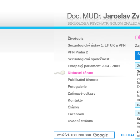
D
Životopis
Sexuologický ústav 1. LF UK a VFN
Za
VFN Praha 2
S
Sexuologická společnost
J
Evropský parlament 2004 - 2009
S
Diskusní fórum
ž
v
Publikační činnost
fa
Dě
Fotogalerie
O
Zajímavé odkazy
h
n
Kontakty
H
Články
J
Facebook
S
Úvodní stránka
uv
n
O
n