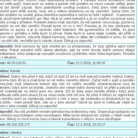
omýšlím na dítě. Ovšem mám dlouhodobý problém. V začátku svého sexuálního života
sem měla potíž, hned jsem se stáhla a partner měl problém se mnou cokoliv udělat, jeden
rst byl téměř zázrak. Nyní podvědomě uvolňuji svalstvo, čímž jsem tohle odbourala.
ohužel jsem příliš suchá, resp. ani s velkou předehrou se nic nezmění. Sama cítím, že
m problém se uvolnit, jedna sklenička nepomáhá a nechci to řešit \ opilostí\ . S partnerem
k používáme lubrikační gel. Bez něj je to velmi bolestivé a já se snažím vyvarovat sexu,
íše si hraji s přítelem. Poslední dobou však slýchám, že mě partner nevzrušuje, pozná to,
rotože se mé tělo nemění. Poradil byste mi co s tím? Pravdou je, že bez lubrikantu mi
atečou st. pysky a je to opravdu velmi bolestivé. Má gynekoložka mi sdělila, že jsem
aprosto v pořádku a měla bych si užívat. Ráda bych to sama nějak zvládla, ale příliš si
evím rady. Nevím, zda brát nějaké hormony, nebo co dělat. Ale vzhledem k tomu, že mám
 na dítě věk, nechtěla bych cokoliv zkazit. Děkuji za odpověď.
dpověď:
Brát hormony by bylo vhodné jen za předpokladu, že byly zjištěny jejich nízké
ladiny. Pokud pomáhá větší dávka alkoholu, pak by mohl docela dobře pomoci nějaký
edikament, který podporuje sexuální vzrušivost (yohimbin, nebo třeba bupropion. Poraďte
e s lékařem.
ost:
46.29.226.51
Čas:
21.2.2018, 11:58:16
méno:
Kamila
dělení:
Dobrý den,před 4 lety, když mi bylo 15 let se mně pokusil znásilnit rodinný známý,
terému bylo 40 let a znali jsme se od mého ranného dětství. Začal mně v autě a později i
oma,(kdy mně odtahoval bokem aby nás mí rodiče neviděli) ošahávat,dávat ruce do
lhotek,i když jsem se bránila. Jednoho dne nebyli rodiče doma když on přijel a pokusil se
ně znásilnit,ale na štěstí jsem mu utekla. Od té doby jsem neměla přítele,i když jsem
těla,ale měla jsem strach,že se mnou bude chtít mít sex. Až před 4 měsíci se objevil kluk,
o kterého jsem se zamilovala, mluvím s ním o sexu, ale nedokážu si představit,že by na
ěj došlo - mám prostě blok. Jak se z toho dostat? Vážně by jsem to chtěla,ale nejde to.
sem z toho zoufalá. Děkuji za odpověď
dpověď:
Na váš problém nemám jednoduchou královskou radu. Doporučuji spolupráci se
kušeným psychologem nebo sexuologem. Měla byste dokázat ten zážitek z mládí hodit za
lavu. Někdy to chce trochu času a hlavně komunikace s někým, komu důvěřujete.
ost:
89.102.225.171
Čas:
17.1.2018, 22:20:27
méno:
miladka