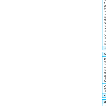
p
j
p
B
má
pa
sp
p
n
n
n
už
O
h
m
s
H
J
S
k
d
ka
m
ch
d
n
J
O
z
h
H
J