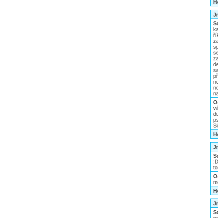
H
J
S
k
ř
z
sp
s
z
de
s
p
n
n
n
O
v
d
p
Si
H
J
S
:
to
O
mě
H
J
S