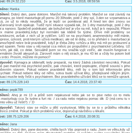
ost:
89.24.32.210
Čas:
3.5.2018, 08:59:56
méno:
Hanka
dělení:
Dobrý den, pane doktore. Manžel má takový problém. Manžel se stal závislý na
amagra, po které masturbuje při pornu 20-30hodin, poté 2 dny spí, 3.den se vzpamatova a
íká, ze už to nikdy neudělá, že je lepší se pomilovat atd. A hned ten den znovu se
ačarovaný kruh opakuje. Tudíž nyní situace vypadá tak, že 1-dny masturbuje, poté 2 dny
i a nanovo. Společně podnikatel, ale bohužel teď je vše na mě, když je k nepoužiti. Přitom
ex máme pravidelný,kdyz byl normální tak klidně 5x týdne. Dříve měl problémy se
avisloszmi, avšak z nich už je vyléčen. Léčí se na psychiatrii, anamnesticky měl mánie,
prese, úzkosti, proti kterým užívá medikaci, ale od té doby, co to přehání s masturbaci je
amozřejmě nelze brát pravidelně, když je třeba 2dny vzhůru a léky má mít po probuzení a
řed spanim. Tento stav u něj nastal cca měsíc po propuštění z psychiatrické Léčebny. Už
evím, jak dál, co delat. Sexuálně jsem se mu snažila vyjít vstříc, ale musím fungovat v
ormálním životě alespoň já. Zároveň mám o něj strach, je mu 43 let a vždy ho potom bolí
a srdci. Prosím, můžete mi pomoci?
dpověď:
Kamagra je sildenafil, tedy preparát, na který žádná závislost nevzniká. Pokud
áš pan manžel má psychické potíže, pak chování, které popisujete, zřejmě souvisí s jeho
uševním stavem. Pokud nebere pravidelně léky, měl by o tom být informován jeho
sychiatr. Pokud nebere léky od něho, sotva bude užívat léky, předepsané někým jiným.
tuaci musíte tedy řešit s psychiatrem. Bez pravidelného užívání léků se to nemůže upravit.
ost:
89.176.228.143
Čas:
14.4.2018, 23:37:40
méno:
pepik789
dělení:
Ahoj je mi 13 a ještě sem nejakuoval nebo jak se to pise nebo co to melu
D.masturbuju cca 3x tydne a furt nic :/ za radu nebo nejakou pomac dik :D (má cenu tu v
mto věku už řešit?) :/ :D
dpověď:
Takový stav se může u dětí vyskytovat. Mělo by se to v průběhu několika
síců změnit. Pokud je těch problémů více, doporučuji návštěvu u lékaře.
ost:
188.75.129.206
Čas:
6.4.2018, 20:08:31
méno:
Jana
dělení:
Dobrý den, pane docente, chtěla bych Vás poprosit o radu. Jsem ve věku,kdy už