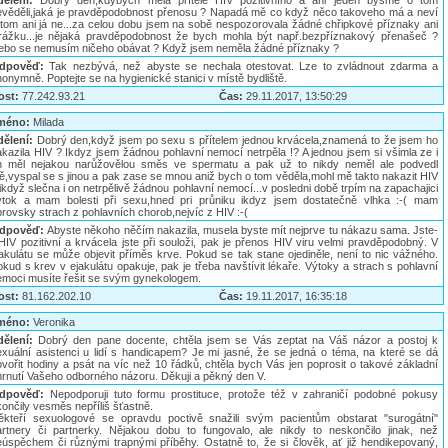
dělení:
Dobrý den,kdybych měla přítele HIV pozitivního a ani jeden bysme o tom
evěděli,jaká je pravděpodobnost přenosu ? Napadá mě co když něco takoveho má a neví
 tom ani já ne...za celou dobu jsem na sobě nespozorovala žádné chřipkové příznaky ani
irážku...je nějaká pravděpodobnost že bych mohla být např.bezpříznakový přenašeč ?
ebo se nemusím ničeho obávat ? Když jsem neměla žádné příznaky ?
dpověď:
Tak nezbývá, než abyste se nechala otestovat. Lze to zvládnout zdarma a
onymně. Poptejte se na hygienické stanici v místě bydliště.
ost:
77.242.93.21
Čas:
29.11.2017, 13:50:29
méno:
Milada
dělení:
Dobrý den,když jsem po sexu s přítelem jednou krvácela,znamená to že jsem ho
akazila HIV ? Ikdyz jsem žádnou pohlavní nemocí netrpěla !? A jednou jsem si všimla ze i
n měl nejakou narůžovělou směs ve spermatu a pak už to nikdy neměl ale podvedl
ě,vyspal se s jinou a pak zase se mnou aniž bych o tom věděla,mohl mě takto nakazit HIV
ikdyž slečna i on netrpělivě žádnou pohlavní nemocí...v posledni době trpím na zapachajici
ýtok a mam bolesti při sexu,hned pri průniku ikdyz jsem dostatečně vlhka :-( mam
rovsky strach z pohlavních chorob,nejvíc z HIV :-(
dpověď:
Abyste někoho něčím nakazila, musela byste mít nejprve tu nákazu sama. Jste-
 HIV pozitivní a krvácela jste při souloži, pak je přenos HIV viru velmi pravděpodobný. V
jakulátu se může objevit příměs krve. Pokud se tak stane ojediněle, není to nic vážného.
kud s krev v ejakulátu opakuje, pak je třeba navštívit lékaře. Výtoky a strach s pohlavní
emoci musíte řešit se svým gynekologem.
ost:
81.162.202.10
Čas:
19.11.2017, 16:35:18
méno:
Veronika
dělení:
Dobrý den pane docente, chtěla jsem se Vás zeptat na Váš názor a postoj k
exuální asistenci u lidí s handicapem? Je mi jasné, že se jedná o téma, na které se dá
ovořit hodiny a psát na víc než 10 řádků, chtěla bych Vás jen poprosit o takové základní
hrnutí Vašeho odborného názoru. Děkuji a pěkný den V.
dpověď:
Nepodporuji tuto formu prostituce, protože též v zahraničí podobné pokusy
ončily vesměs nepříliš šťastně.
ěkteří sexuologové se opravdu poctivě snažili svým pacientům obstarat "surogátní"
artnery či partnerky. Nějakou dobu to fungovalo, ale nikdy to neskončilo jinak, než
eúspěchem či různými trapnými příběhy. Ostatně to, že si člověk, ať již hendikepovaný,