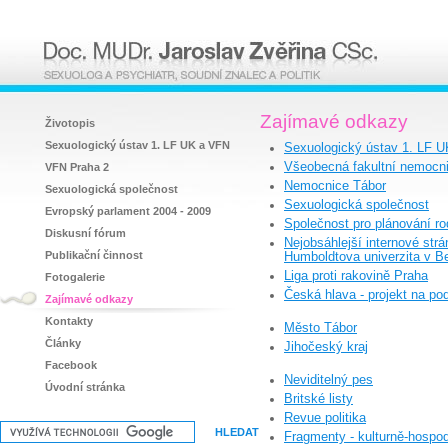
Zajímavé odkazy
Životopis
Sexuologický ústav 1. LF UK a VFN
Sexuologický ústav 1. LF 
Všeobecná fakultní nemocn
VFN Praha 2
Nemocnice Tábor
Sexuologická společnost
Sexuologická společnost
Evropský parlament 2004 - 2009
Společnost pro plánování ro
Diskusní fórum
Nejobsáhlejší internové strá
Publikační činnost
Humboldtova univerzita v Be
Liga proti rakovině Praha
Fotogalerie
Česká hlava - projekt na po
Zajímavé odkazy
Kontakty
Město Tábor
Články
Jihočeský kraj
Facebook
Neviditelný pes
Úvodní stránka
Britské listy
Revue politika
Fragmenty - kulturně-hospo