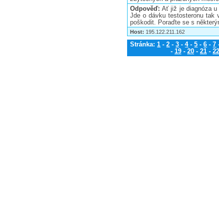
Odpověď:
Ať již je diagnóza 
Jde o dávku testosteronu tak
poškodit. Poraďte se s někter
Host:
195.122.211.162
Stránka:
1
-
2
-
3
-
4
-
5
-
6
-
7
-
19
-
20
-
21
-
2