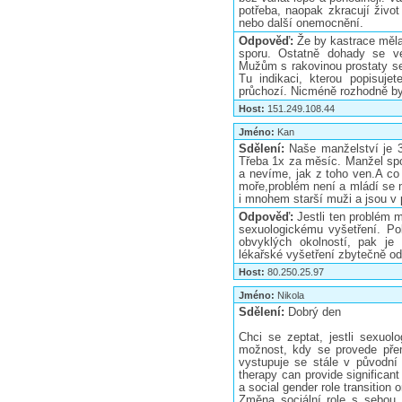
potřeba, naopak zkracují život
nebo další onemocnění.
Odpověď:
Že by kastrace měl
sporu. Ostatně dohady se ve
Mužům s rakovinou prostaty se
Tu indikaci, kterou popisuje
průchozí. Nicméně rozhodně by 
Host:
151.249.108.44
Jméno:
Kan
Sdělení:
Naše manželství je 3
Třeba 1x za měsíc. Manžel sport
a nevíme, jak z toho ven.A co
moře,problém není a mládí se 
i mnohem starší muži a jsou v 
Odpověď:
Jestli ten problém 
sexuologickému vyšetření. P
obvyklých okolností, pak je
lékařské vyšetření zbytečně od
Host:
80.250.25.97
Jméno:
Nikola
Sdělení:
Dobrý den
Chci se zeptat, jestli sexuol
možnost, kdy se provede přemě
vystupuje se stále v původní 
therapy can provide significan
a social gender role transition 
Změna sociální role s sebou 