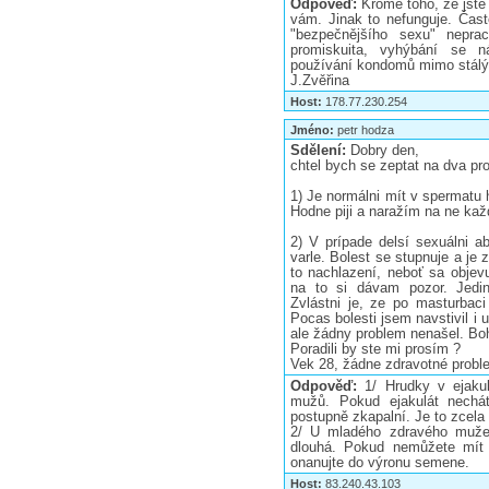
Odpověď:
Kromě toho, že jste
vám. Jinak to nefunguje. Časté 
"bezpečnějšího sexu" nepra
promiskuita, vyhýbání se 
používání kondomů mimo stálý a
J.Zvěřina
Host:
178.77.230.254
Jméno:
petr hodza
Sdělení:
Dobry den,
chtel bych se zeptat na dva pr
1) Je normálni mít v spermatu 
Hodne piji a naražím na ne ka
2) V prípade delsí sexuálni a
varle. Bolest se stupnuje a je 
to nachlazení, neboť sa objev
na to si dávam pozor. Jedin
Zvlástni je, ze po masturbaci 
Pocas bolesti jsem navstivil i 
ale žádny problem nenašel. Bohu
Poradili by ste mi prosím ?
Vek 28, žádne zdravotné probl
Odpověď:
1/ Hrudky v ejaku
mužů. Pokud ejakulát nechát
postupně zkapalní. Je to zcela 
2/ U mladého zdravého muže 
dlouhá. Pokud nemůžete mít č
onanujte do výronu semene.
Host:
83.240.43.103