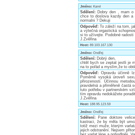
Jméno:
Karel
Sdělení:
Dobry den , mam o 1
chce to doslova kazdy den a 
normalni ? Dekuji
Odpověď:
To záleží na tom, ja
a výtečná orgastická schopnost
si to užívejte. Podobné radost
J.Zvěřina
Host:
89.103.167.130
Jméno:
Ondřej
Sdělení:
Dobrý den,
chtěl bych se zeptat jestli je
na to pořád a myslím,že to ob
Odpověď:
Opravdu účinně lz
Poměrně vysoká úroveň sexu
přirozenosti. Účinnou metodo
pravidelná a přiměřeně častá s
tuto potřebu v partnerském vz
tím opravdu nedokážete poradit
J.Zvěřina
Host:
188.95.123.59
Jméno:
Ondřej
Sdělení:
Pane doktore velic
kastraci, že by měla být umo
totiž mezi muže, kterým varla
jejich odstranění. Nejsem přito
bez varlat lépe a pohodlněji. 