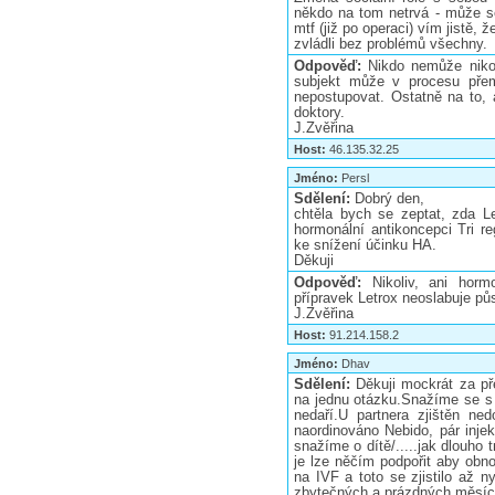
někdo na tom netrvá - může s
mtf (již po operaci) vím jistě, 
zvládli bez problémů všechny.
Odpověď:
Nikdo nemůže nikoh
subjekt může v procesu přem
nepostupovat. Ostatně na to, a
doktory.
J.Zvěřina
Host:
46.135.32.25
Jméno:
Persl
Sdělení:
Dobrý den,
chtěla bych se zeptat, zda L
hormonální antikoncepci Tri r
ke snížení účinku HA.
Děkuji
Odpověď:
Nikoliv, ani hor
přípravek Letrox neoslabuje pů
J.Zvěřina
Host:
91.214.158.2
Jméno:
Dhav
Sdělení:
Děkuji mockrát za př
na jednu otázku.Snažíme se s p
nedaří.U partnera zjištěn ned
naordinováno Nebido, pár injek
snažíme o dítě/.....jak dlouho 
je lze něčím podpořit aby obnov
na IVF a toto se zjistilo až n
zbytečných a prázdných měsíců