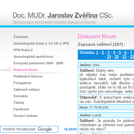
Diskusní fórum
Životopis
Sexuologický ústav 1. LF UK a VFN
Zapsaná sdělení (287) :
VFN Praha 2
Stránka:
1
-
2
-
3
-
4
-
5
-
6
-
7
Sexuologická společnost
-
19
-
20
-
21
-
2
Evropský parlament 2004 - 2009
Jméno:
Jirka
Diskusní fórum
Sdělení:
Dobrý den,
již nějaký čas mám problém 
Publikační činnost
ejakulace také, ovšem tyto 
Fotogalerie
erekce nevydrží tak dlouho j
postupně, stalo se to dá se říc
Zajímavé odkazy
toto spíše pro sexuologa, nebo 
Kontakty
Odpověď:
S poruchami erekce
na vás. Každopádně lékařské vy
Články
Host:
77.78.89.234
Facebook
Jméno:
Lukáš
Úvodní stránka
Sdělení:
Je pravda že jedin
chorobám je věrnost své partne
nikdo nic neví?