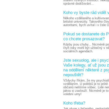
státem řízených institucí. Někdy 
správné dodržování...
Koho vy byste rád viděl 
Někoho vzdělaného a kultivovan
britské univerzity. Takového čl
autoritami, bych uvítal i v čele
Pokud se dostanete do P
co chcete prosazovat?
Kdyby jsou chyby... Nicméně po
čtyři roky mohl být užitečný v n
sociálních agendách.
Jste sexuolog, ale i psyc
Vaše kolegy, ať už jsou z 
na oddělení některé z psy
nepouštět?
Vždycky říkám, že my psychiatř
vzděláním. U politiků je to ještě
občanů nelišíme vůbec. Lidé ner
jakou si zaslouží. Nicméně je t
volební urny!
Koho třeba?
Jak plyne z řečeného, nedostatky