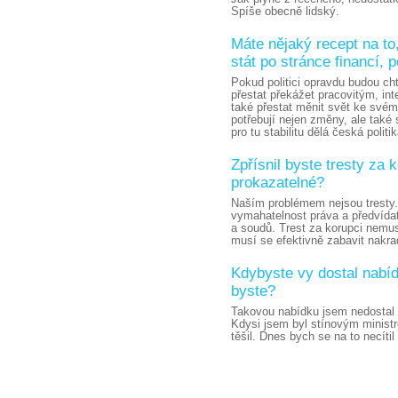
Spíše obecně lidský.
Máte nějaký recept na to,
stát po stránce financí, 
Pokud politici opravdu budou ch
přestat překážet pracovitým, in
také přestat měnit svět ke své
potřebují nejen změny, ale také 
pro tu stabilitu dělá česká polit
Zpřísnil byste tresty za
prokazatelné?
Naším problémem nejsou tresty
vymahatelnost práva a předvídat
a soudů. Trest za korupci nemus
musí se efektivně zabavit nakr
Kdybyste vy dostal nabídk
byste?
Takovou nabídku jsem nedostal
Kdysi jsem byl stínovým ministr
těšil. Dnes bych se na to necítil 