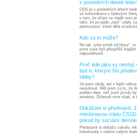
v posledních deseti lete
ODS je v posledních letech hodn
se komunikace s řadovými člen
v tom, že účast ve vládě není p
také, že po pádu „naší" vlády z
pitomostem, které dělá stranick
Kdo za to může?
No tak „ryba smrdí od hlavy", t
jsme zase byli přespříliš loajáln
odpovědnosti.
Proč lidé jako vy nestoj
byli ti, kterým šlo před
lobby?
Já jsem nikdy, ani v lepší věko
neusiloval. Měl jsem za to, že d
politiku lépe, než jsem já kdy b
amatéra. Zklamali mne však, a to 
Dokážete si představit, 
menšinovou vládu ČSSD,
pokud by sociální demokr
Představit si dokážu cokoliv, ni
koketovala s našimi rudými bratr