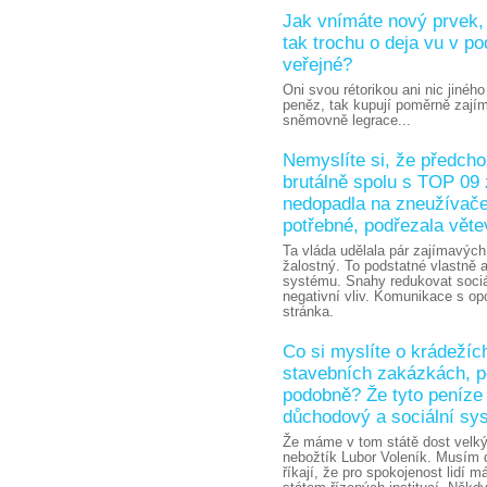
Jak vnímáte nový prvek,
tak trochu o deja vu v p
veřejné?
Oni svou rétorikou ani nic jiného
peněz, tak kupují poměrně zajím
sněmovně legrace...
Nemyslíte si, že předch
brutálně spolu s TOP 09 
nedopadla na zneužívače
potřebné, podřezala vět
Ta vláda udělala pár zajímavých
žalostný. To podstatné vlastně
systému. Snahy redukovat sociá
negativní vliv. Komunikace s opo
stránka.
Co si myslíte o krádežíc
stavebních zakázkách, p
podobně? Že tyto peníze 
důchodový a sociální sy
Že máme v tom státě dost velký
nebožtík Lubor Voleník. Musím d
říkají, že pro spokojenost lidí