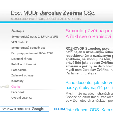
Sexuolog Zvěřina pro
Životopis
A řekl své o Babišovi
Sexuologický ústav 1. LF UK a VFN
VFN Praha 2
Sexuologická společnost
ROZHOVOR Sexuolog, psychiatr
patří nejen k uznávaným odbor
Evropský parlament 2004 - 2009
respektovaným a uznávaným po
Diskusní fórum
spektrem, se shodují na tom, 
právě lidé jako docent Zvěřina
Publikační činnost
směrem a pak by se dalo hovoř
myslí sám Jaroslav Zvěřina, n
Fotogalerie
ParlamentníListy.cz.
Zajímavé odkazy
Kontakty
Pane docente, jak jste vn
Články
hádky, útoky napříč poli
Facebook
Myslím, že na všech stranách a 
Osobně se cítím trochu zaskoče
Úvodní stránka
se v těch útocích a hádkách pro
Jste členem ODS. Kam s