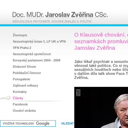
O Klausově chování, d
Životopis
seznamkách promluvil
Sexuologický ústav 1. LF UK a VFN
Jaroslav Zvěřina
VFN Praha 2
Sexuologická společnost
Evropský parlament 2004 - 2009
Jako lékař psychiatr a sexuolo
věnoval také politice. Co si m
Diskusní fórum
sexuálních loudilech nebo šíl
Publikační činnost
v dalším díle talk show Face 
Zvěřina.
Fotogalerie
Zajímavé odkazy
Kontakty
Články
Facebook
Úvodní stránka