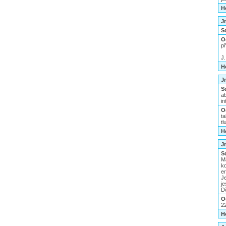
H
J
S
O
př
J.
H
J
S
a
i
O
t
t
H
J
S
M
kd
er
J
je
Dě
O
2
H