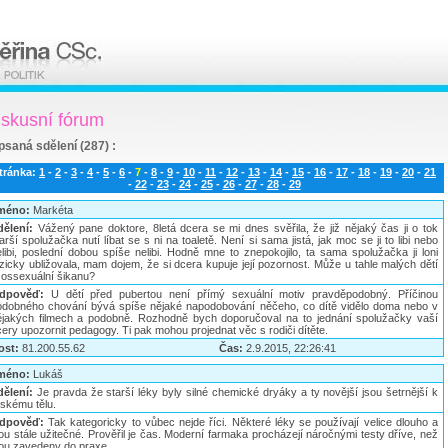
iskusní fórum
psaná sdělení (287) :
tránka:
1
-
2
-
3
-
4
-
5
-
6
-
7
-
8
-
9
-
10
-
11
-
12
-
13
-
14
-
15
-
16
-
17
-
18
-
19
-
20
-
21
-
22
-
23
-
24
-
25
-
26
-
27
-
28
-
29
méno:
Markéta
dělení:
Vážený pane doktore, 8letá dcera se mi dnes svěřila, že již nějaký čas ji o tok
arší spolužačka nutí líbat se s ni na toaletě. Není si sama jistá, jak moc se ji to libi nebo
elibi, poslední dobou spíše nelibi. Hodně mne to znepokojilo, ta sama spolužačka ji loni
zicky ubližovala, mam dojem, že si dcera kupuje její pozornost. Může u tahle malých dětí
t ossexuální šikanu?
dpověď:
U dětí před pubertou není přímý sexuální motiv pravděpodobný. Příčinou
odobného chování bývá spíše nějaké napodobování něčeho, co dítě vidělo doma nebo v
ějakých filmech a podobně. Rozhodně bych doporučoval na to jednání spolužačky vaší
ery upozornit pedagogy. Ti pak mohou projednat věc s rodiči dítěte.
ost:
81.200.55.62
Čas:
2.9.2015, 22:26:41
méno:
Lukáš
dělení:
Je pravda že starší léky byly silné chemické dryáky a ty novější jsou šetrnější k
dskému tělu.
dpověď:
Tak kategoricky to vůbec nejde říci. Některé léky se používají velice dlouho a
ou stále užitečné. Prověřil je čas. Moderní farmaka procházejí náročnými testy dříve, než
sou zavedeny do praxe.