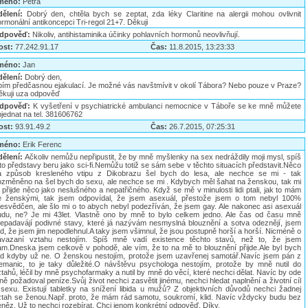
méno:
Petra
dělení:
Dobrý den, chtěla bych se zeptat, zda léky Claritine na alergii mohou ovlivnit
rmonální antikoncepci Tri-regol 21+7. Děkuji
dpověď:
Nikoliv, antihistaminika účinky pohlavních hormonů neovlivňují.
ost:
77.242.91.17
Čas:
11.8.2015, 13:23:33
méno:
Jan
dělení:
Dobrý den,
rpím předčasnou ejakulací. Je možné vás navštmívit v okolí Tábora? Nebo pouze v Praze?
ěkuji uza odpověď
dpověď:
K vyšetření v psychiatrické ambulanci nemocnice v Táboře se ke mně můžete
jednat na tel. 381606762
ost:
93.91.49.2
Čas:
26.7.2015, 07:25:31
méno:
Erik Ferenc
dělení:
Ačkoliv nemůžu nepřipustit, že by mně myšlenky na sex nedráždily moji mysl, spíš
to představy beru jako sci-fi.Nemůžu totiž se sám sebe v těchto situacích představit.Něco
a způsob kresleného vtipu z Dikobrazu šel bych do lesa, ale nechce se mi - tak
ozměněno na šel bych do sexu, ale nechce se mi . Kdybych měl šahat na ženskou, tak mi
 přijde něco jako neslušného a nepatřičného. Když se mě v minulosti lidi ptali, jak to mám
e ženskými, tak jsem odpovídal, že jsem asexuál, přestože jsem o tom nebyl 100%
řesvědčen, ale šlo mi o to abych nebyl podezříván, že jsem gay. Ale nakonec asi asexuál
udu, ne? Je mi 43let. Vlastně ono by mně to bylo celkem jedno. Ale čas od času mně
řepadavájí podivné stavy, které já nazývám nesmyslná blouznění a sotva odeznějí, jsem
d, že jsem jim nepodlehnul.A taky jsem všimnul, že jsou postupně horší a horší. Nicméně o
ávazaní vztahu nestojím. Spíš mně vadí existence těchto stavů, než to, že jsem
ám.Dneska jsem celkově v pohodě, ale vím, že to na mě to blouznění přijde.Ale byl bych
ád kdyby už ne. O ženskou nestojím, protože jsem uzavřenej samotář.Navíc jsem pán z
emanic, to je taky důležité.O návštěvu psychologa nestojím, protože by mně nutil do
tahů, léčil by mně psychofarmaky a nutil by mně do věcí, které nechci dělat. Navíc by ode
ě požadoval peníze.Svůj život nechci zasvětit jinému, nechci hledat naplnění a životní cíl
 sexu. Existují tabletky na snížení libida u mužů? Z objektivních důvodů nechci žadnej
ztah se ženou.Např. proto, že mám rád samotu, soukromí, klid. Navíc vždycky budu bez
něz. Už to nechci rozebírat. Chci jenom konkrétní odpověď. Díky.