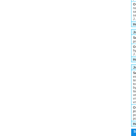
O
n
s
s
J
H
J
S
pr
O
h
J
H
J
S
es
te
to
b
t
us
vn
v
O
j
p
po
H
S