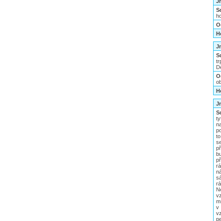
J
S
ho
O
H
J
S
t
D
O
ob
H
J
S
ty
n
p
to
s
p
b
p
rá
n
s
r
N
vz
mn
v
v
pe