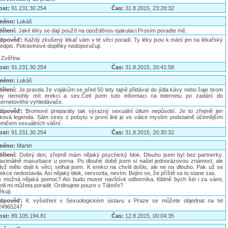
ost:
91.231.30.254
Čas:
31.8.2015, 23:28:32
méno:
Lukáš
dělení:
Jaké léky se dají použít na opožděnou ejakulaci.Prosím poradte mě.
dpověď:
Každý zkušený lékař vám v té věci poradí. Ty léky jsou k mání jen na lékařský
edpis. Potravinové doplňky nedoporučuji.
 Zvěřina
ost:
91.231.30.254
Čas:
31.8.2015, 20:41:58
méno:
Lukáš
dělení:
Je pravda že vojákům se před 50 lety tajně přidával do jídla kávy nebo čaje brom
by nemohly mít erekci a sex.Četl jsem tuto informaci na internetu po zadání do
nternetového vyhledávače.
dpověď:
Bromové preparáty tak výrazný sexuální útlum nepůsobí. Je to zřejmě jen
aková legenda. Sám stres z pobytu v první linii je ve válce myslím podstatně účinnějším
lumičem sexuálních vášní.
ost:
91.231.30.254
Čas:
31.8.2015, 20:30:32
méno:
Martin
dělení:
Dobrý den, zřejmě mám nějaký psychický blok. Dlouho jsem byl bez partnerky.
aximálně masurbace u porna. Po dlouhé době jsem si našel jednorázovou známost, ale
yž mělo dojít k věci, selhal jsem. K erekci na chvíli došlo, ale ne na dlouho. Pak už se
ekce nedostavila. Asi nějaký blok, nervozita, nevím. Bojím se, že příště se to stane zas.
e možná nějaká pomoc? Asi budu muset navštívit odborníka. Klidně bych šel i za vámi,
stli mi můžeta poradit. Ordinujete pouze v Táboře?
kuji.
dpověď:
K vyšetření v Sexuologickém ústavu v Praze se můžete objednat na tel
24965247
ost:
89.105.194.81
Čas:
12.8.2015, 00:04:35