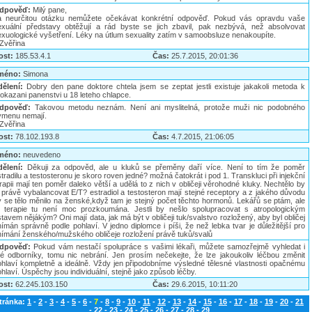
dpověď:
Milý pane,
a neurčitou otázku nemůžete očekávat konkrétní odpověď. Pokud vás opravdu vaše
exuální představy obtěžují a rád byste se jich zbavil, pak nezbývá, než absolvovat
exuologické vyšetření. Léky na útlum sexuality zatím v samoobsluze nenakoupíte.
.Zvěřina
ost:
185.53.4.1
Čas:
25.7.2015, 20:01:36
méno:
Simona
dělení:
Dobry den pane doktore chtela jsem se zeptat jestli existuje jakakoli metoda k
okazani panenstvi u 18 leteho chlapce.
dpověď:
Takovou metodu neznám. Není ani myslitelná, protože muži nic podobného
ymenu nemají.
.Zvěřina
ost:
78.102.193.8
Čas:
4.7.2015, 21:06:05
méno:
neuvedeno
dělení:
Děkuji za odpověd, ale u kluků se přeměny daří více. Není to tím že poměr
tradilu a testosteronu je skoro roven jedné? možná čatokrát i pod 1. Transkluci při injekční
rapii mají ten poměr daleko větší a udělá to z nich v obličeji věrohodné kluky. Nechtělo by
 právě vybalancovat E/T? estradiol a testosteron mají stejné receptory a z jakého důvodu
y se tělo měnilo na ženské,když tam je stejný počet těchto hormonů. Lekářů se ptám, ale
a terapie tu není moc prozkoumána. Jestli by nešlo spolupracovat s atropologickým
tavem nějákým? Oni mají data, jak má být v obličeji tuk/svalstvo rozložený, aby byl obličej
ímán správně podle pohlaví. V jedno diplomce i píši, že než lebka tvar je důležitější pro
nímání ženského/mužského obličeje rozložení právě tuků/svalů
dpověď:
Pokud vám nestačí spolupráce s vašimi lékaři, můžete samozřejmě vyhledat i
iné odborníky, tomu nic nebrání. Jen prosím nečekejte, že lze jakoukoliv léčbou změnit
ohlaví kompletně a ideálně. Vždy jen připodobníme výsledné tělesné vlastnosti opačnému
hlaví. Úspěchy jsou individuální, stejně jako způsob léčby.
ost:
62.245.103.150
Čas:
29.6.2015, 10:11:20
tránka:
1
-
2
-
3
-
4
-
5
-
6
-
7
-
8
-
9
-
10
-
11
-
12
-
13
-
14
-
15
-
16
-
17
-
18
-
19
-
20
-
21
-
22
-
23
-
24
-
25
-
26
-
27
-
28
-
29