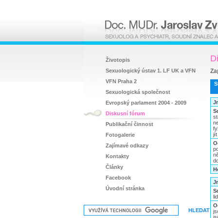
D
Životopis
Sexuologický ústav 1. LF UK a VFN
Za
VFN Praha 2
S
Sexuologická společnost
J
Evropský parlament 2004 - 2009
S
Diskusní fórum
st
n
Publikační činnost
fy
jí
Fotogalerie
O
Zajímavé odkazy
p
n
Kontakty
dc
Články
H
Facebook
J
Úvodní stránka
S
li
O
js
j