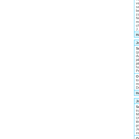
v
s
b
z
N
m
c
J
H
J
S
(
dv
ja
ja
h
P
O
t
m
D
H
J
S
tr
Ma
Uv
lé
p
J
za
O