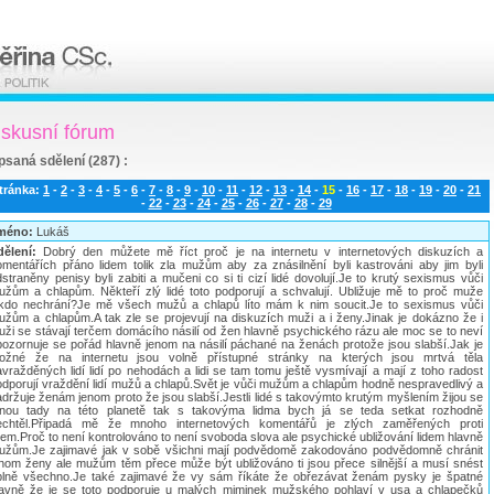
iskusní fórum
psaná sdělení (287) :
tránka:
1
-
2
-
3
-
4
-
5
-
6
-
7
-
8
-
9
-
10
-
11
-
12
-
13
-
14
-
15
-
16
-
17
-
18
-
19
-
20
-
21
-
22
-
23
-
24
-
25
-
26
-
27
-
28
-
29
méno:
Lukáš
dělení:
Dobrý den můžete mě říct proč je na internetu v internetových diskuzích a
omentářích přáno lidem tolik zla mužům aby za znásilnění byli kastrováni aby jim byli
straněny penisy byli zabiti a mučeni co si ti cizí lidé dovolují.Je to krutý sexismus vůči
užům a chlapům. Někteří zlý lidé toto podporují a schvalují. Ubližuje mě to proč muže
ikdo nechrání?Je mě všech mužů a chlapů líto mám k nim soucit.Je to sexismus vůči
užům a chlapům.A tak zle se projevují na diskuzích muži a i ženy.Jinak je dokázno že i
uži se stávají terčem domácího násilí od žen hlavně psychického rázu ale moc se to neví
pozornuje se pořád hlavně jenom na násilí páchané na ženách protože jsou slabší.Jak je
ožné že na internetu jsou volně přístupné stránky na kterých jsou mrtvá těla
vražděných lidí lidí po nehodách a lidi se tam tomu ještě vysmívají a mají z toho radost
odporují vraždění lidí mužů a chlapů.Svět je vůči mužům a chlapům hodně nespravedlivý a
držuje ženám jenom proto že jsou slabší.Jestli lidé s takovýmto krutým myšlením žijou se
nou tady na této planetě tak s takovýma lidma bych já se teda setkat rozhodně
echtěl.Připadá mě že mnoho internetových komentářů je zlých zaměřených proti
dem.Proč to není kontrolováno to není svoboda slova ale psychické ubližování lidem hlavně
užům.Je zajimavé jak v sobě všichni mají podvědomě zakodováno podvědomně chránit
enom ženy ale mužům těm přece může být ubližováno ti jsou přece silnější a musí snést
plně všechno.Je také zajimavé že vy sám říkáte že obřezávat ženám pysky je špatné
lavně že je se toto podporuje u malých miminek mužského pohlaví v usa a chlapečků