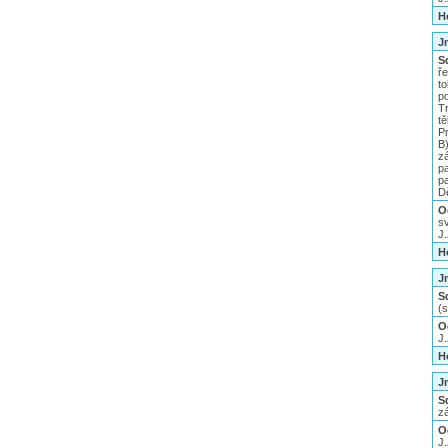
H
J
S
ř
t
p
T
tě
Pr
B
z
p
pa
D
O
s
J
H
J
S
(
O
J
H
J
S
z
O
J