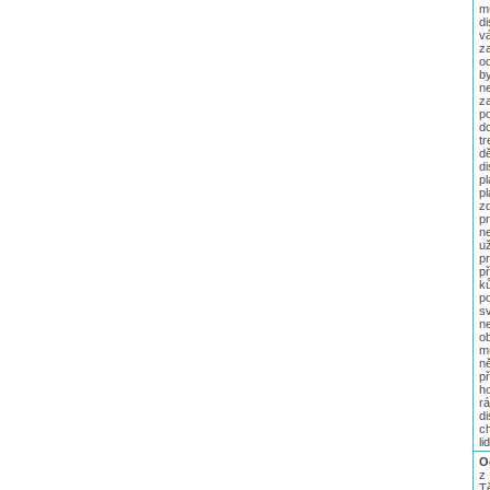
m
d
v
z
od
by
ne
z
p
d
tr
d
di
p
p
z
p
n
u
p
p
k
po
s
n
o
m
n
p
ho
r
d
c
li
O
z
T