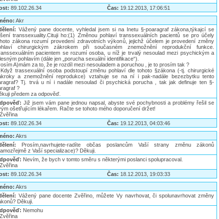
ost:
89.102.26.34
Čas:
19.12.2013, 17:06:51
méno:
Akr
dělení:
Vážený pane docente, vyhledal jsem si na Inetu §-poaragraf zákona,týkajcí se
ešení transsexuality.Cituji ho:(1) Změnou pohlaví transsexuálních pacientů se pro účely
ohoto zákona rozumí provedení zdravotních výkonů, jejichž účelem je provedení změny
ohlaví chirurgickým zákrokem při současném znemožnění reprodukční funkce.
ranssexuálním pacientem se rozumí osoba, u níž je trvalý nesoulad mezi psychickým a
lesným pohlavím (dále jen „porucha sexuální identifikace“).
osím A)mám za to, že je rozdíl mezi nesouladem a poruchou , je to prosím tak ?
)Když trassexuální osoba podstoupí změnu pohlaví dle tohoto §zákona (-tj. chirurgické
ákroky a znemožnění reprodukce) vztahuje se na ní i pak-nadále bezezbytku tento
aragraf? Tj. trvá u ní i nadále nesoulad či psychická porucha , tak jak definuje ten §-
ragraf ?
ěkuji předem za odpověď.
dpověď:
Již jsem vám pane jednou napsal, abyste své pochybnosti a problémy řešil se
vým ošetřujícím lékařem. Račte se tohoto mého doporučení držet!
.Zvěřina
ost:
89.102.26.34
Čas:
19.12.2013, 04:03:46
méno:
Akrs
dělení:
Prosím,navrhujete-radíte občas poslancům Vaší strany změnu zákonů
samozřejmě z Vaší specializace)? Děkuji.
dpověď:
Nevím, že bych v tomto směru s některými poslanci spolupracoval.
.Zvěřina
ost:
89.102.26.34
Čas:
18.12.2013, 19:03:33
méno:
Akrs
dělení:
Vážený pane docente Zvěřino, můžete Vy navrhovat, či spolunavrhovat změny
ákonů? Děkuji.
dpověď:
Nemohu
.Zvěřina