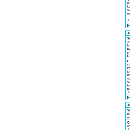
hi
k
s
na
J.
H
J
S
J
h
b
pů
Dě
O
c
k
j
h
o
s
to
té
J
H
J
S
oh
ně
O
on
J