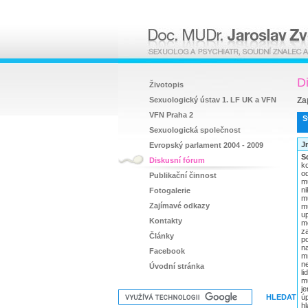
D
Životopis
Sexuologický ústav 1. LF UK a VFN
Za
VFN Praha 2
S
Sexuologická společnost
J
Evropský parlament 2004 - 2009
S
Diskusní fórum
k
od
Publikační činnost
m
n
Fotogalerie
m
Zajímavé odkazy
m
u
Kontakty
m
za
Články
p
na
Facebook
m
n
Úvodní stránka
li
m
j
ú
h