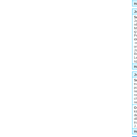
H
J
S
Js
ně
M
t
P
i
-
o
J
Rů
L
s
H
J
S
t
p
n
ro
c
ne
O
k
di
dě
tr
J
H