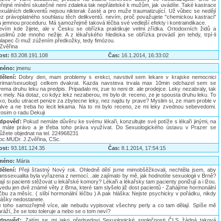
eřejné mínění skutečné není zdaleka tak nepřátelské k mužům, jak uvádíte. Také kastrace
exuálních delikventů nejsou nikterak časté a pro muže traumatizující. Už vůbec se nedějí
ez právoplatného souhlasu těch delikventů. nevím, proč považujete "chemickou kastraci"
a jemnou proceduru. Má samozřejmě taková léčba své vedlejší efekty i kontraindikace.
evím kde žijete, ale v Česku se obřízka praktikuje velmi zřídka. Ortodoxních židů a
uslimů zde mnoho nežije. A z lékařského hlediska se obřízka provádí jen tehdy, trpí-li
hlapec či muž zúžením předkožky, tedy fimózou.
.Zvěřina
ost:
83.208.191.108
Čas:
16.1.2014, 16:33:02
méno:
jmenu
dělení:
Dobry den, mam problemy s erekci, navstivil sem lekare v krajske nemocnici
primar/sexuolog) celkem dvakrat. Kazda navsteva trvala max 10min odchazel sem se
ema druhu leku na predpis. Pripadalo mi, zue to neni dr. ale prodejce. Leky nezabraly, tak
k mely. Na dotaz, co kdyz lekz nezaberou, mi bylo dr. receno, ze je spousta druhu leku. To
ko, budu utracet penize za zbytecne leky, nez najdu ty prave? Myslim si, ze mam proble v
alve a ne treba ho lecit lekama. Na to mi bylo receno, ze mi leky zvednou sebevedomi.
rosim o radu Dekuji
dpověď:
Pokud nemáte důvěru ke svému lékaři, konzultujte své potíže s lékaři jinými, na
o máte právo a je třeba toho práva využívat. Do Sexuologického ústavu v Prazer se
ůžete objednat na tel. 224968231
oc.MUDr. J.Zvěřina, CSc.
ost:
93.181.124.35
Čas:
8.1.2014, 17:54:15
méno:
Mária
dělení:
Přeji šťastný Nový rok. Ohledně dětí jsme mimobšěžkovali, nechtěla jsem, aby
anssexualita byla vyřazena z nemocí...ale zajímalo by mě, jak hodnotíte sexuologii v Brně?
jí si pacienti stěžovat u lekářské komory? Lékaři a lékařsky tam pacienty ponižují a i lžou.
edu jen dvě známé věty z Brna, které tam slyšelo již dost pacientů - Zahájíme hormonální
čbu za měsíc. ( slíbí hormonální léčbu ) A pak hláška: Nejste psychicky v pořádku, nikdy
rášky nedostanete.
e toho samozřejmě více, ale nebudu vypisovat všechny perly a co tam dělají. Spíše mě
ráží, že se toto toleruje a nebo se o tom neví?
dpověď:
Zatím se mi jako předsedovi Sexuologické společnosti ČLS žádná taková