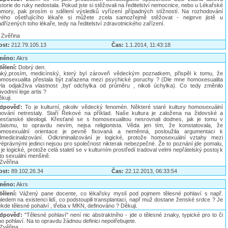
storie do ruky nedostala. Pokud jste si stěžovali na ředitelství nemocnice, nebo u Lékařské
omory, pak prosím o sdělení výsledků vyřízení případných stížností. Na rozhodování
vého ošetřujícího lékaře si můžete zcela samozřejmě stěžovat - nejprve jistě u
dřízených toho lékaře, tedy na ředitelství zdravotnického zařízení.
 Zvěřina
ost:
212.79.105.13
Čas:
1.1.2014, 11:43:18
méno:
Akrs
dělení:
Dobrý den.
aký,prosím, medicínský, který byl zároveň vědeckým poznatkem, přispěl k tomu, že
omosexualita přestala být zařazena mezi psychické poruchy ? (Dle mne homoxesualita
yla odjakživa vlastnost ,byť odchylka od průměru , nikoli úchylka). Co tedy změnilo
vodnní lege artis ?
kuji.
dpověď:
To je kulturní, nikoliv vědecký fenomén. Některé staré kultury homosexuální
hování netrestaly. Staří Řekové na příklad. Naše kultura je založena na židovské a
řesťanské ideologii. Křesťané se s homosexualitou nesrovnali dodnes, jak je tomu v
udaismu, to opravdu nevím, nejsa religionista. Věda jen tím, že konstatovala, že
omosexuální orientace je pevně fixovaná a neměnná, posloužila argumentaci k
dmedicinalizování. Odkriminalizování je logické, protože homosexuální vztahy mezi
véprávnými jedinci nejsou pro společnost nikterak nebezpečné. Že to poznání jde pomalu,
 je logické, protože celá staletí se v kulturním prostředí tradoval velmi nepřátelský postoj k
to sexuální menšině.
.Zvěřina
ost:
89.102.26.34
Čas:
22.12.2013, 06:33:54
méno:
Akrs
dělení:
Vážený pane docente, co lékařsky myslí pod pojmem tělesné pohlaví s např.
ledem na existenci lidí, co podstoupili transplantaci, např muž dostane ženské srdce ? Je
kde tělesné pohalví , třeba v MKN, definováno ? Děkuji.
dpověď:
"Tělesné pohlaví" není nic abstraktního - jde o tělesné znaky, typické pro to či
o pohlaví. Na to opravdu žádnou definici nepotřebujete.
.Zvěřina