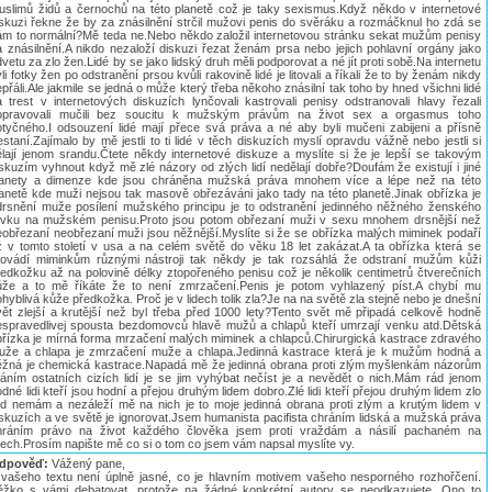
uslimů židů a černochů na této planetě což je taky sexismus.Když někdo v internetové
iskuzi řekne že by za znásilnění strčil mužovi penis do svěráku a rozmáčknul ho zdá se
ám to normální?Mě teda ne.Nebo někdo založil internetovou stránku sekat mužům penisy
a znásilnění.A nikdo nezaloží diskuzi řezat ženám prsa nebo jejich pohlavní orgány jako
vetu za zlo žen.Lidé by se jako lidský druh měli podporovat a né jít proti sobě.Na internetu
li fotky žen po odstranění prsou kvůli rakovině lidé je litovali a říkali že to by ženám nikdy
přáli.Ale jakmile se jedná o může který třeba někoho znásilní tak toho by hned všichni lidé
a trest v internetových diskuzích lynčovali kastrovali penisy odstranovali hlavy řezali
opravovali mučili bez soucitu k mužským právům na život sex a orgasmus toho
otyčného.I odsouzení lidé mají přece svá práva a né aby byli mučeni zabijeni a přísně
estaní.Zajímalo by mě jestli to ti lidé v těch diskuzích myslí opravdu vážně nebo jestli si
ělají jenom srandu.Čtete někdy internetové diskuze a myslíte si že je lepší se takovým
skuzím vyhnout když mě zlé názory od zlých lidí nedělají dobře?Doufám že existují i jiné
lanety a dimenze kde jsou chráněna mužská práva mnohem více a lépe než na této
lanetě kde muži nejsou tak masově obřezáváni jako tady na této planetě.Jinak obřízka je
drsnění muže posílení mužského principu je to odstranění jedinného něžného ženského
rvku na mužském penisu.Proto jsou potom obřezaní muži v sexu mnohem drsnější než
eobřezaní neobřezaní muži jsou něžnější.Myslíte si že se obřízka malých miminek podaří
ž v tomto století v usa a na celém světě do věku 18 let zakázat.A ta obřízka která se
rovádí miminkům různými nástroji tak někdy je tak rozsáhlá že odstraní mužům kůži
ředkožku až na polovině délky ztopořeného penisu což je několik centimetrů čtverečních
ůže a to mě říkáte že to není zmrzačení.Penis je potom vyhlazený píst.A chybí mu
hyblivá kůže předkožka. Proč je v lidech tolik zla?Je na na světě zla stejně nebo je dnešní
vět zlejší a krutější než byl třeba před 1000 lety?Tento svět mě připadá celkově hodně
espravedlivej spousta bezdomovců hlavě mužů a chlapů kteří umrzají venku atd.Dětská
břízka je mírná forma mrzačení malých miminek a chlapců.Chirurgická kastrace zdravého
uže a chlapa je zmrzačení muže a chlapa.Jedinná kastrace která je k mužům hodná a
ěžná je chemická kastrace.Napadá mě že jedinná obrana proti zlým myšlenkám názorům
řáním ostatních cizích lidí je se jim vyhýbat nečíst je a nevědět o nich.Mám rád jenom
dné lidi kteří jsou hodní a přejou druhým lidem dobro.Zlé lidi kteří přejou druhým lidem zlo
ád nemám a nezáleží mě na nich je to moje jedinná obrana proti zlým a krutým lidem v
iskuzích a ve světě je ignorovat.Jsem humanista pacifista chráním lidská a mužská práva
hráním právo na život každého člověka jsem proti vraždám a násilí pachaném na
dech.Prosím napište mě co si o tom co jsem vám napsal myslíte vy.
dpověď:
Vážený pane,
 vašeho textu není úplně jasné, co je hlavním motivem vašeho nesporného rozhořčení.
ěžko s vámi debatovat, protože na žádné konkrétní autory se neodkazujete. Ono to