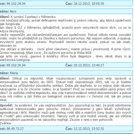
ost:
89.102.26.34
Čas:
18.12.2013, 18:55:35
méno:
Akrs
dělení:
K uznání 3.pohlaví v Německu:
me součástí přírody, avšak definujeme nepřírodní tj. právní zákony, aby lidská společnost
jak fungovala.
ám daný § OZ v Německu (předběžně, protože jsem nevyslechl názor těch, co se to
ýká)za nesmysný.
rotože nepomůže ani občanům/občankám ani společnosti. Pokud někdo nemá sexuální
dentitu -mám ho předběžně za člověka s duševní poruchou. Ale nejsem odborník a opakuji:
nevyslechl jsem druhou stranu. Rozhodně nechci nikoho urazit, pokud se tak stalo,
mlouvám se.
sme občani a občanky , rovní před zákonem,( máme práva i povinnosti). A jsme různí.
znost respektuji. Mám za to , že duševní poruchu je třeba léčit.
ege artis se vyvíjí, gayové a lesbičky dříve byla diagnóza , dnes nikoli, dnes to je
polečenská kategorie.
ost:
89.102.26.34
Čas:
18.12.2013, 13:46:27
méno:
Mária
dělení:
Děkuji za odpověd. Moje rozpoznávací schopnosti jsou tedy správné a
ranssexuálové jsou tlačení do SRS. Dokud totiž nepodstoupí SRS, tak vy je budete
ovažovat za příšlušníky původního pohlaví. Doba jde dopředu, to co máme dole nikomu
eukazujeme a to že chceme rodinu, to je špatné? Proč se transsexuálům upírá právo mít
dinu? Je potřeba změnit legislavitu, aby zde transsexuálové nebyli diskriminování a pokud
hcou mít rodinu a být třeba po biologické stránce otcem i v ženské roli, tak jim právo
brat.
dpověď:
Je evidentní, že vás nepřesvědčím. Jen upozorňuji na fakt, že jestli odmítneme
lasifikovat transsexualitu jako poruchu zdraví, přestaneme ji jako lékaři vyšetřovat,
agnostikovat i léčit. Matriční muži pak mohou rodit děti a matriční ženy budou otci svých
tí ("rodič" jako unisexuální fenomén). Takový svět je sice hodně veselý, ale ani většina
anssexuálních pacientů si nic takového nepřeje. Zkuste s nimi o tom pohovořit.
.Zvěřina
ost:
86.49.73.27
Čas:
12.12.2013, 13:52:31