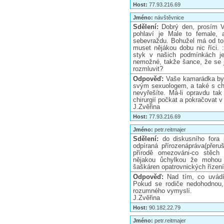
Host:
77.93.216.69
Jméno:
návštěvnice
Sdělení:
Dobrý den, prosím 
pohlaví je Male to female,
sebevraždu. Bohužel má od to
muset nějákou dobu nic říci. 
styk v našich podmínkách je
nemožné, takže šance, že se je
rozmluvit?
Odpověď:
Vaše kamarádka by 
svým sexuologem, a také s chi
nevyřešíte. Má-li opravdu ta
chirurgií počkat a pokračovat v
J.Zvěřina
Host:
77.93.216.69
Jméno:
petr.reitmajer
Sdělení:
do diskusního fora 
odpíraná přírozenápráva(přeru
přírodě omezováni-co stěch 
nějakou ůchylkou že mohou 
šaškáren opatrovnických řízení
Odpověď:
Nad tím, co uvádí
Pokud se rodiče nedohodnou,
rozumného vymyslí.
J.Zvěřina
Host:
90.182.22.79
Jméno:
petr.reitmajer