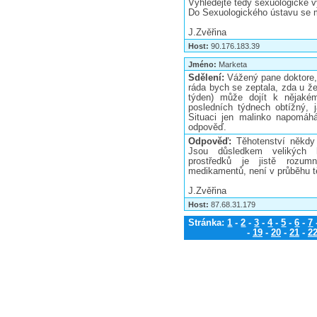
Vyhledejte tedy sexuologické v
Do Sexuologického ústavu se m
J.Zvěřina
Host:
90.176.183.39
Jméno:
Marketa
Sdělení:
Vážený pane doktore,
ráda bych se zeptala, zda u že
týden) může dojít k nějaké
posledních týdnech obtížný, 
Situaci jen malinko napomáhá
odpověď.
Odpověď:
Těhotenství někdy
Jsou důsledkem velikých h
prostředků je jistě rozu
medikamentů, není v průběhu t
J.Zvěřina
Host:
87.68.31.179
Stránka:
1
-
2
-
3
-
4
-
5
-
6
-
7
-
19
-
20
-
21
-
2