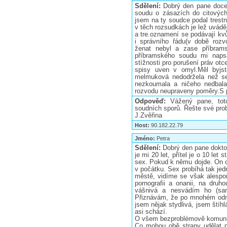
Sdělení:
Dobrý den pane docen
soudu o zásazích do citových
jsem na ty soudce podal trestn
v těch rozsudkách je lež uvádě
a tre.oznamení se podávají kvůl
i správního řádu(v době rozv
ženat nebyl a zase příbram
příbramského soudu mi naps
stížnosti pro porušení práv ot
spisy uven v omyl.Měl byjs
melmuková nedodržela než se
nezkoumala a ničeho nedbala
rozvodu neupraveny poměry.S p
Odpověď:
Vážený pane, tot
soudních sporů. Řešte své prob
J.Zvěřina
Host:
90.182.22.79
Jméno:
Petra
Sdělení:
Dobrý den pane dokto
je mi 20 let, přítel je o 10 let
sex. Pokud k němu dojde. On o 
v počátku. Sex probíhá tak jed
městě, vidíme se však alespoň
pornografii a onanii, na druh
vášnivá a nesvádím ho (sam
Přiznávám, že po mnohém odmí
jsem nějak stydlivá, jsem štíh
asi schází.
O všem bezproblémově komun
Co mohou obě strany udělat p