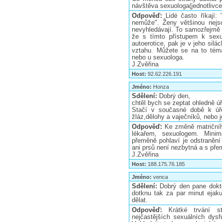
návštěva sexuologa(jednotlivce
Odpověď:
Lidé často říkají
nemůže". Ženy většinou nejso
nevyhledávají. To samozřejmě v
že s tímto přístupem k sexu
autoerotice, pak je v jeho silá
vztahu. Můžete se na to téma
nebo u sexuologa.
J.Zvěřina
Host:
92.62.226.191
Jméno:
Honza
Sdělení:
Dobrý den,
chtěl bych se zeptat ohledně ú
Stačí v současné době k úře
žláz,dělohy a vaječníků, nebo j
Odpověď:
Ke změně matričníh
lékařem, sexuologem. Minim
přeměně pohlaví je odstranění
ani prsů není nezbytná a s př
J.Zvěřina
Host:
188.175.76.185
Jméno:
venca
Sdělení:
Dobrý den pane dokt
dotknu tak za par minut ejaku
dělat.
Odpověď:
Krátké trvání s
nejčastějších sexuálních dys