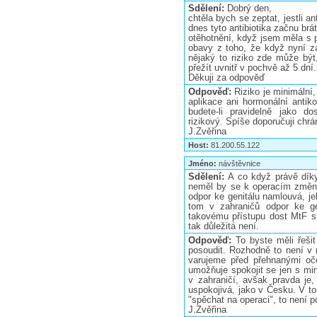
Sdělení:
Dobrý den,
chtěla bych se zeptat, jestli an
dnes tyto antibiotika začnu brá
otěhotnění, když jsem měla s 
obavy z toho, že když nyní za
nějaký to riziko zde může bý
přežít uvnitř v pochvě až 5 dní.
Děkuji za odpověď
Odpověď:
Riziko je minimální
aplikace ani hormonální antiko
budete-li pravidelně jako d
rizikový. Spíše doporučuji chr
J.Zvěřina
Host:
81.200.55.122
Jméno:
návštěvnice
Sdělení:
A co když právě díky
neměl by se k operacím změni
odpor ke genitálu namlouvá, jel
tom v zahraničů odpor ke gen
takovému přístupu dost MtF sp
tak důležitá není.
Odpověď:
To byste měli řeši
posoudit. Rozhodně to není v r
varujeme před přehnanými oče
umožňuje spokojit se jen s min
v zahraničí, avšak pravda je,
uspokojivá, jako v Česku. V t
"spěchat na operaci", to není po
J.Zvěřina