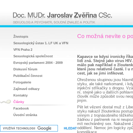
Co možná nevíte o po
Životopis
Sexuologický ústav 1. LF UK a VFN
VFN Praha 2
Sexuologická společnost
Kapavce se kdysi ironicky říka
lidí zná. Stejně jako virus HI
Evropský parlament 2004 - 2009
málo pak například o žloutenk
které jsou relativně časté. I 
Diskusní fórum
cest, jak se jimi infikovat.
Publikační činnost
Ohroženou skupinou jsou hlavn
Fotogalerie
styku, ale také narkomané, i když
injekční stříkačky s drogou. Vz
Zajímavé odkazy
ní, stejně jako u dalších pohlavn
Kontakty
člověk může způsobit svou neopa
jiným.
Články
Pět let vězení dostal muž z Lib
Facebook
styku nakazil žloutenkou postup
Úvodní stránka
vinným z trojnásobného těžkého 
žádnou z partnerek na ni neupozo
mít nechráněný sex. Nakažené ž
oddělení. Nemoc jim logicky způs
komplikace.