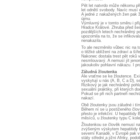
Pět let natvrdo může někomu přip
let odnětí svobody. Navíc musí 
A jedné z nakažených žen pak 
újmu.
Výmluvný je v tomto směru i příp
Hradce Králové. Zhruba před šes
pozdějších letech nechráněný po
upozornila na to, že se infikova
nenakazila.
To ale nezměnilo vůbec nic na to
o těžké ublížení na zdraví a šíře
Nakonec dostala trest pět roků
nesmlouvavý. A nemusí jít jenom
jakoukoliv pohlavní nákazu. I pro
Záludná žloutenka
Ale vraťme se ke žloutence. Exis
vyskytují u nás (A, B, C a D), 
Rizikový je jak nechráněný pohl
sexuální praktiky, při kterých 
Pokud se při nich partneři nech
nakazí.
Obě žloutenky jsou záludné i tím
Během ní se u postiženého člov
přesto je infekční. U hepatitidy
měsíců, u žloutenky typu C kol
Žloutenkou se člověk nemusí nak
zvýšeným výskytem hepatitidy t
severní Kanadě, v Evropě pak v 
státy střední a jižní Afriky, po