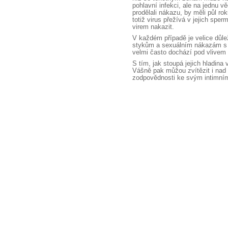
pohlavní infekci, ale na jednu vě
prodělali nákazu, by měli půl rok
totiž virus přežívá v jejich spe
virem nakazit.
V každém případě je velice důl
stykům a sexuálním nákazám 
velmi často dochází pod vlivem
S tím, jak stoupá jejich hladina
Vášně pak můžou zvítězit i nad
zodpovědnosti ke svým intimní