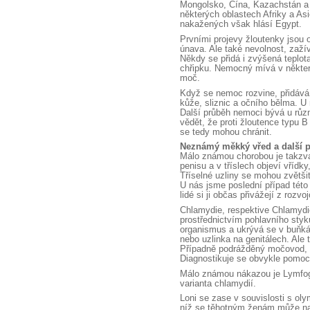
Mongolsko, Čína, Kazachstán a 
některých oblastech Afriky a Asi
nakažených však hlásí Egypt.
Prvními projevy žloutenky jsou o
únava. Ale také nevolnost, zažív
Někdy se přidá i zvýšená teplo
chřipku. Nemocný mívá v některý
moč.
Když se nemoc rozvine, přidává
kůže, sliznic a očního bělma. U
Další průběh nemoci bývá u různý
vědět, že proti žloutence typu B
se tedy mohou chránit.
Neznámý měkký vřed a další 
Málo známou chorobou je takzv
penisu a v tříslech objeví vřídk
Tříselné uzliny se mohou zvětšit
U nás jsme poslední případ této
lidé si ji občas přivážejí z rozv
Chlamydie, respektive Chlamydi
prostřednictvím pohlavního styk
organismus a ukrývá se v buňk
nebo uzlinka na genitálech. Ale
Případně podrážděný močovod, b
Diagnostikuje se obvykle pomocí 
Málo známou nákazou je Lymfog
varianta chlamydií.
Loni se zase v souvislosti s ol
níž se těhotným ženám může nar