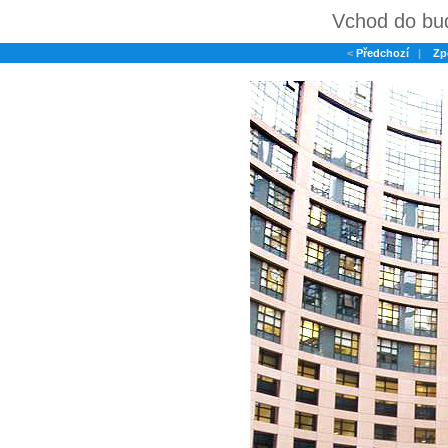
Vchod do bu
<
Předchozí
|
Zp