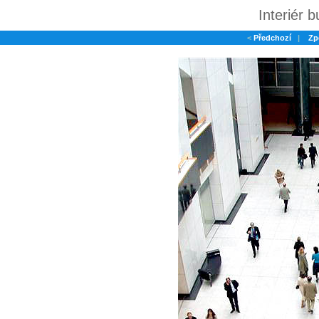
Interiér 
<
Předchozí
|
Zp