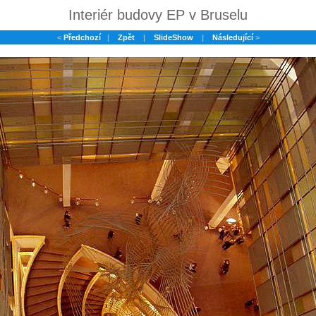
Interiér budovy EP v Bruselu
<
Předchozí
|
Zpět
|
SlideShow
|
Následující
>