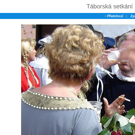
Táborská setkání 
<
Předchozí
|
Zp