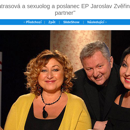
atrasová a sexuolog a poslanec EP Jaroslav Zvěři
partner"
<
Předchozí
|
Zpět
|
SlideShow
|
Následující
>