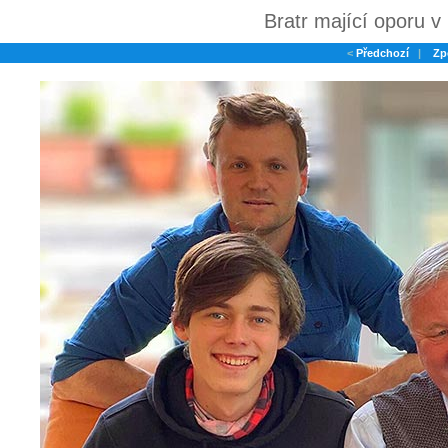
Bratr mající oporu v
<
Předchozí
|
Zp