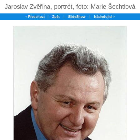
Jaroslav Zvěřina, portrét, foto: Marie Šechtlová
<
Předchozí
|
Zpět
|
SlideShow
|
Následující
>