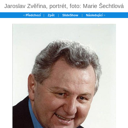
Jaroslav Zvěřina, portrét, foto: Marie Šechtlová
<
Předchozí
|
Zpět
|
SlideShow
|
Následující
>